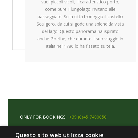
suoi piccoli vicoli, il caratteristico porto,
come pure il lungolago invitano alle
passeggiate. Sulla città troneggia il castello
Scaligero, da cui si gode una splendida vista
del lago. Questo panorama ha ispirato
anche Goethe, che durante il suo viaggio in
Italia nel 1786 lo ha fissato su tela.
ONLY FOR BOOKINGS
+39 (0)45 7400050
COMMUNICATIONS BEFORE ARRIVAL AND
Questo sito web utilizza cookie
EMERGENCY