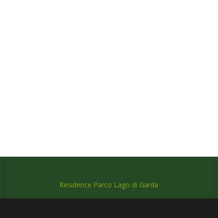
Residence Parco Lago di Garda
P.IVA: 03352320232