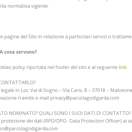
della normativa vigente.
agine del Sito in relazione a particolari servizi o trattament
 A cosa servono?
ookies policy riportata nel footer del sito e al seguente
link
.
E CONTATTARLO?
de legale in Loc. Val di Sogno – Via Caris, 8 – 37018 – Malces
rmazione tramite e-mail privacy@parcolagodigarda.com
TATO NOMINATO? QUALI SONO I SUOI DATI DI CONTATTO?
protezione dei dati (RPD/DPO- Data Protection Officer) ai sens
l dpo@parcolagodigarda.com