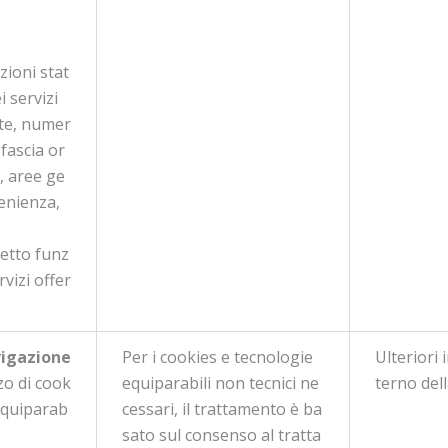
zioni stat
i servizi
ate, numer
 fascia or
, aree ge
enienza,
retto funz
vizi offer
vigazione
Per i cookies e tecnologie
Ulteriori 
zzo di cook
equiparabili non tecnici ne
terno dell
equiparab
cessari, il trattamento è ba
sato sul consenso al tratta