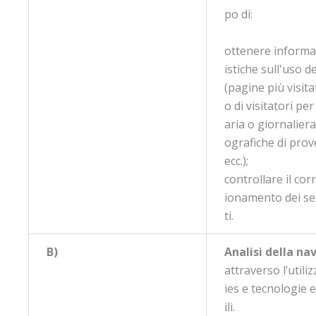
po di:
ottenere informa
istiche sull'uso de
(pagine più visit
o di visitatori per
aria o giornaliera
ografiche di prov
ecc.);
controllare il cor
ionamento dei ser
ti.
B)
Analisi della na
attraverso l’utili
ies e tecnologie 
ili.