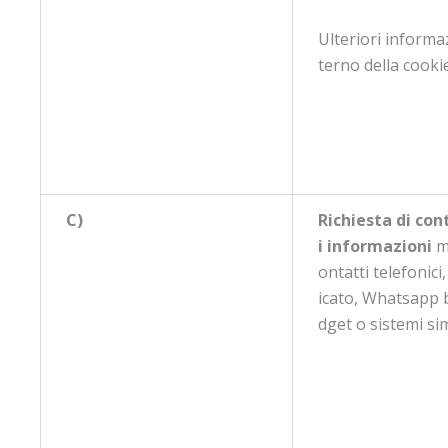
Ulteriori informaz
terno della cooki
C)
Richiesta di con
i informazioni
m
ontatti telefonici
icato, Whatsapp 
dget o sistemi simi