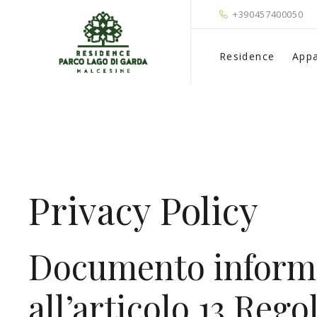
+390457400050
Residence
Appa
Privacy Policy
Documento informati
all’articolo 13 Re