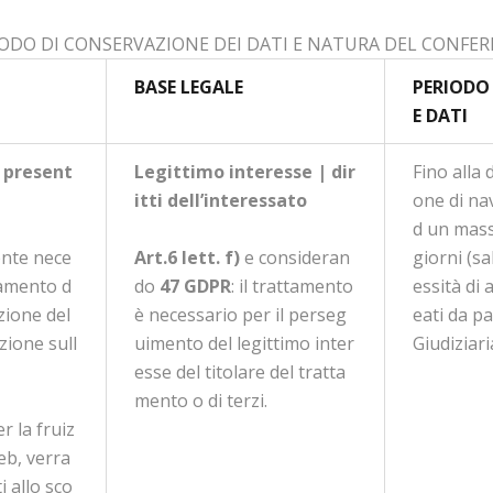
RIODO DI CONSERVAZIONE DEI DATI E NATURA DEL CONFE
BASE LEGALE
PERIODO
E DATI
 present
Legittimo interesse | dir
Fino alla 
itti dell’interessato
one di na
d un mass
ente nece
Art.6 lett. f)
e consideran
giorni (sa
namento d
do
47 GDPR
: il trattamento
essità di 
azione del
è necessario per il perseg
eati da pa
zione sull
uimento del legittimo inter
Giudiziari
esse del titolare del tratta
mento o di terzi.
r la fruiz
eb, verra
i allo sco