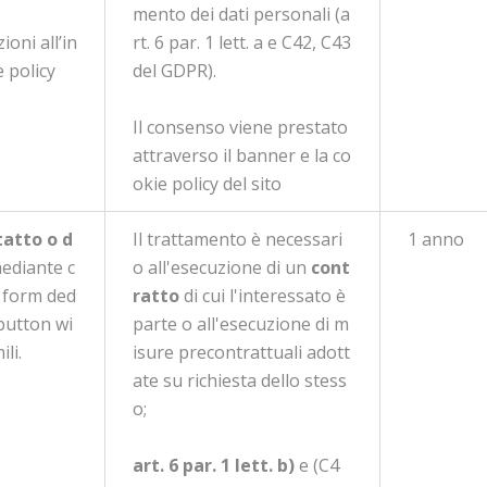
mento dei dati personali (a
ioni all’in
rt. 6 par. 1 lett. a e C42, C43
e policy
del GDPR).
Il consenso viene prestato
attraverso il banner e la co
okie policy del sito
tatto o d
Il trattamento è necessari
1 anno
ediante c
o all'esecuzione di un
cont
, form ded
ratto
di cui l'interessato è
button wi
parte o all'esecuzione di m
li.
isure precontrattuali adott
ate su richiesta dello stess
o;
art. 6 par. 1 lett. b)
e (C4