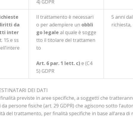
4) GDPR
ichieste
Il trattamento è necessari
5 anni dal
diritti da
o per adempiere un
obbli
richiesta,
ti inter
go legale
al quale è sogge
t. 15 e ss
tto il titolare del trattamen
ell’intere
to
Art. 6 par. 1 lett. c)
e (C4
5) GDPR
ESTINATARI DEI DATI
inalità previste in aree specifiche, a soggetti che tratterann
 da persone fisiche (art. 29 GDPR) che agiscono sotto l’autori
ità del trattamento, per finalità specifiche in base all’area d