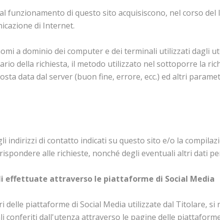
al funzionamento di questo sito acquisiscono, nel corso del lo
nicazione di Internet.
i nomi a dominio dei computer e dei terminali utilizzati dagli 
ario della richiesta, il metodo utilizzato nel sottoporre la ric
posta data dal server (buon fine, errore, ecc.) ed altri paramet
gli indirizzi di contatto indicati su questo sito e/o la compila
rispondere alle richieste, nonché degli eventuali altri dati per
li effettuate attraverso le piattaforme di Social Media
ori delle piattaforme di Social Media utilizzate dal Titolare, s
nali conferiti dall'utenza attraverso le pagine delle piattafor